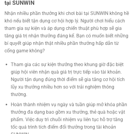
tại SUNWIN
Nhận nhiều phần thưởng khi chơi bài tại SUNWIN không hề
khó nếu biết tận dụng cơ hội hợp lý. Người chơi hiểu cách
tham gia sự kiện và áp dụng chiến thuật phù hợp sẽ gia
tăng giá trị nhận thưởng đáng kể. Bạn có muốn biết những
bí quyết giúp nhận thật nhiều phần thưởng hấp dẫn từ
cổng game không?
Tham gia các sự kiện thưởng theo khung giờ đặc biệt
giúp hội viên nhận quà giá trị trực tiếp vào tài khoản.
Người tận dụng đúng thời điểm sẽ gia tăng cơ hội tích
lũy xu thưởng nhiều hơn so với trải nghiệm thông
thường.
Hoàn thành nhiệm vụ ngày và tuần giúp mở khóa phần
thưởng đa dạng bao gồm xu thưởng, thẻ quà hoặc vật
phẩm. Việc duy trì chuỗi nhiệm vụ liên tục hỗ trợ tăng
tốc quá trình tích điểm đổi thưởng trong tài khoản